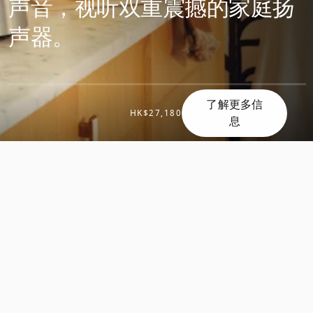
声音，视听双重震撼的家庭扬
声器。
了解更多信
滚
HK$27,180
息
滚
动
动
发
发
现
现