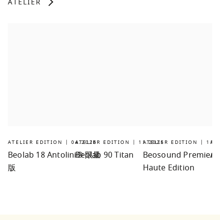
ATELIER
ATELIER EDITION | 04.2026
ATELIER EDITION | 11.2025
ATELIER EDITION | 11.
AT
Beolab 18 Antolini® 限量
Beolab 90 Titan
Beosound Premiere
Ar
版
Haute Edition