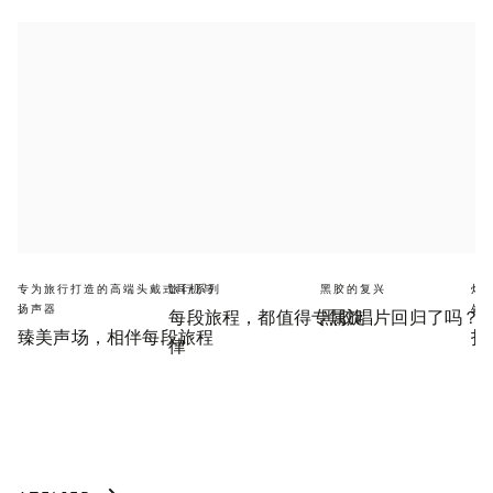
专为旅行打造的高端头戴式耳机与
旅行系列
黑胶的复兴
灯
扬声器
处
每段旅程，都值得专属旋
黑胶唱片回归了吗？
臻美声场，相伴每段旅程
打
律