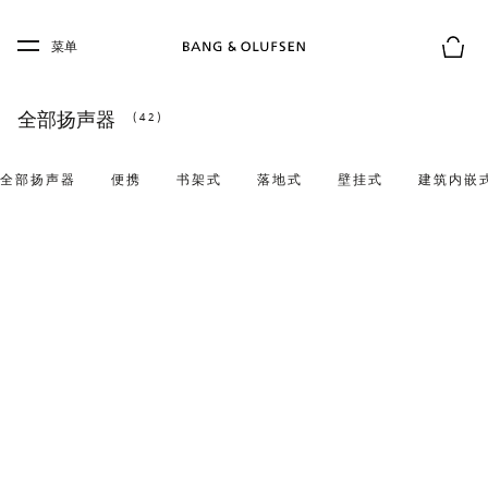
Skip to main content
Skip to main footer
菜单
购物
全部扬声器
(42)
全部扬声器
便携
书架式
落地式
壁挂式
建筑内嵌