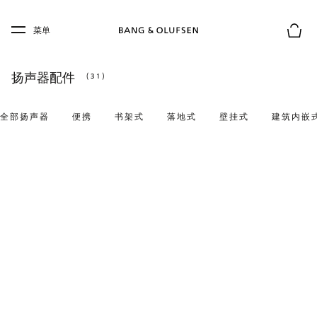
Skip to main content
Skip to main footer
菜单
购物
扬声器配件
(31)
全部扬声器
便携
书架式
落地式
壁挂式
建筑内嵌