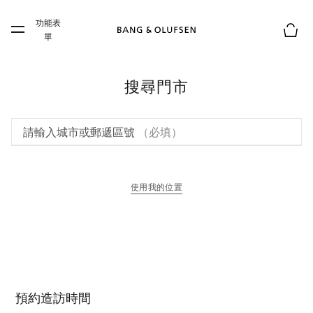
Skip to main content
功能表
Skip to main footer
單
購物
搜尋門市
請輸入城市或郵遞區號
（必填）
使用我的位置
以新標籤頁開啟
預約造訪時間