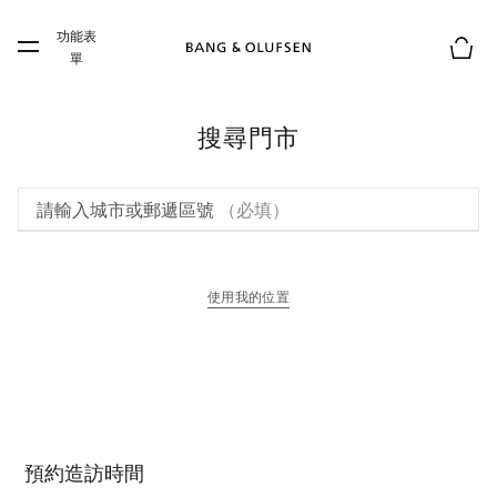
Skip to main content
功能表
Skip to main footer
單
購物
搜尋門市
請輸入城市或郵遞區號
（必填）
使用我的位置
以新標籤頁開啟
預約造訪時間