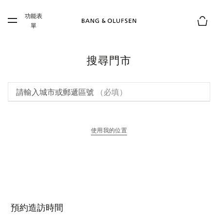
Skip to main content
功能表
Skip to main footer
單
購物
搜尋門市
請輸入城市或郵遞區號
（必填）
使用我的位置
以新標籤頁開啟
預約造訪時間