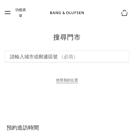
Skip to main content
功能表
Skip to main footer
單
購物
搜尋門市
請輸入城市或郵遞區號
（必填）
使用我的位置
以新標籤頁開啟
預約造訪時間