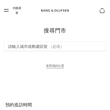
Skip to main content
功能表
Skip to main footer
單
購物
搜尋門市
請輸入城市或郵遞區號
（必填）
使用我的位置
以新標籤頁開啟
預約造訪時間