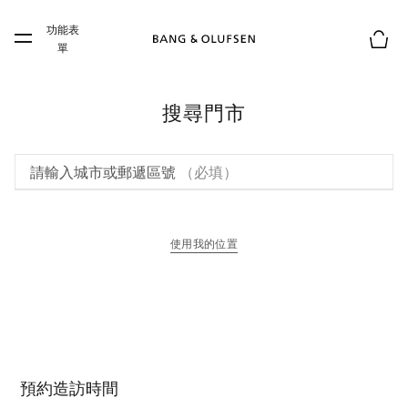
Skip to main content
功能表
Skip to main footer
單
購物
搜尋門市
請輸入城市或郵遞區號
（必填）
使用我的位置
以新標籤頁開啟
預約造訪時間