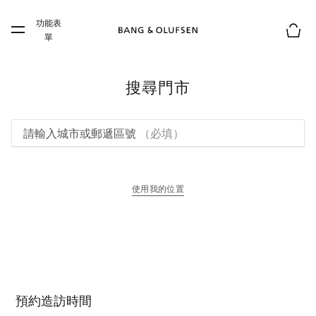
Skip to main content
功能表
Skip to main footer
單
購物
搜尋門市
請輸入城市或郵遞區號
（必填）
使用我的位置
以新標籤頁開啟
預約造訪時間