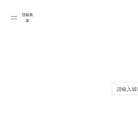
Skip to main content
Skip to main footer
功能表
單
請輸入城