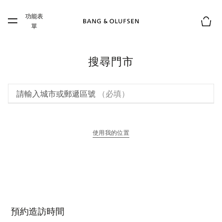
Skip to main content
功能表
Skip to main footer
單
購物
搜尋門市
請輸入城市或郵遞區號
（必填）
使用我的位置
以新標籤頁開啟
預約造訪時間