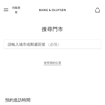
Skip to main content
功能表
Skip to main footer
單
購物
搜尋門市
請輸入城市或郵遞區號
（必填）
使用我的位置
以新標籤頁開啟
預約造訪時間