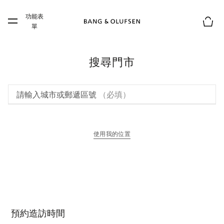
Skip to main content
功能表
Skip to main footer
單
購物
搜尋門市
請輸入城市或郵遞區號
（必填）
使用我的位置
以新標籤頁開啟
預約造訪時間