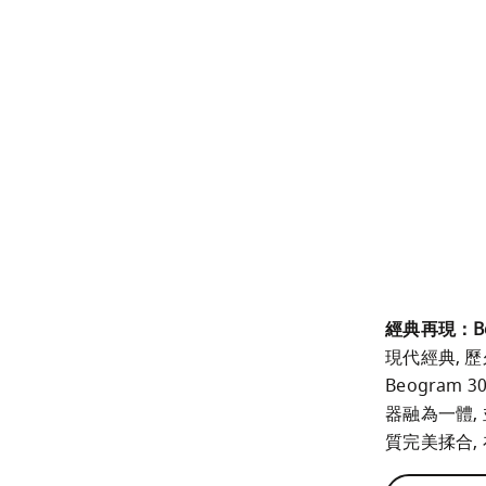
經典再現：Beo
現代經典, 歷久
Beogram 
器融為一體,
質完美揉合,