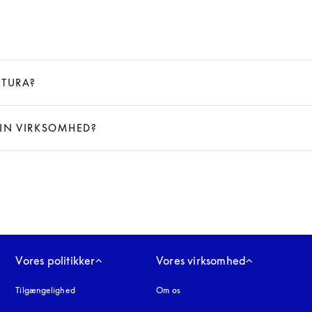
KTURA?
MIN VIRKSOMHED?
Vores politikker
Vores virksomhed
Tilgængelighed
åbnes under en ny fane
Om os