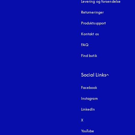
Levering og forsendelse
Returneringer
Produktsupport
Kontakt os
FAQ
Find butik
Social Links
Facebook
Instagram
åbnes under en ny fa
LinkedIn
X
YouTube
åbnes under en ny fane