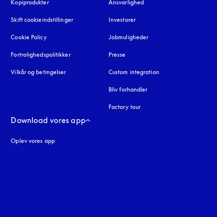
Kopiprodukter
åbnes under en ny fane
Ansvarlighed
Skift cookieindstillinger
Investorer
Cookie Policy
åbnes under en ny fane
Jobmuligheder
Fortrolighedspolitikker
åbnes under en ny fane
Presse
Vilkår og betingelser
Custom integration
Bliv forhandler
Factory tour
Download vores app
Oplev vores app
ne