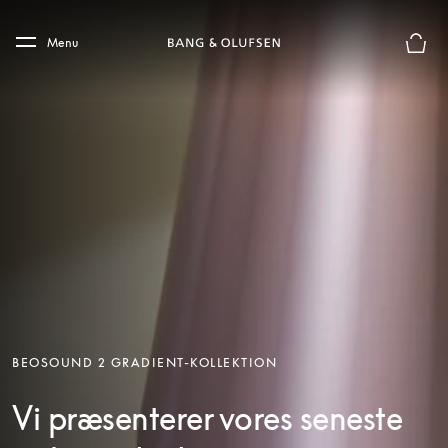
Skip to main content
Skip to main footer
Menu
Forhån
BEOSOUND 2 GRADIENT-KOLLEKTION
Vi præsenterer vores seneste