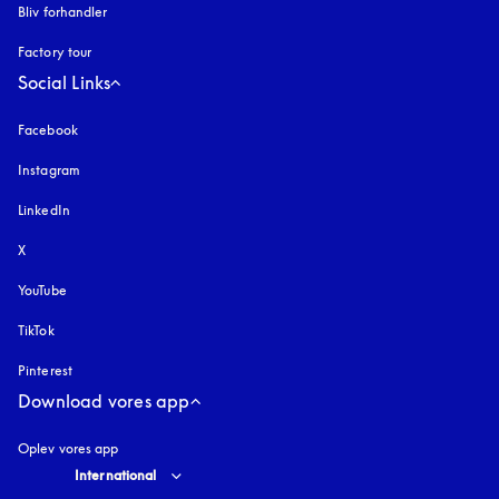
Bliv forhandler
Factory tour
Social Links
Facebook
Instagram
åbnes under en ny fane
LinkedIn
X
YouTube
åbnes under en ny fane
TikTok
Pinterest
Download vores app
Oplev vores app
Select country and language
:
International