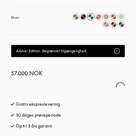
Blues
Atelier Edition. Begrænset tilgængelighed.
57.000 NOK
Gratis ekspreslevering
åbnes under en ny fane
30 dages prøveperiode
åbnes under en ny fane
Op til 3 års garanti
åbnes under en ny fane