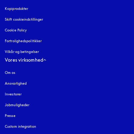
Kopiprodukter
åbnes under en ny fane
Skift cookieindstillinger
Cookie Policy
åbnes under en ny fane
Fortrolighedspolitikker
åbnes under en ny fane
Vilkår og betingelser
Vores virksomhed
Om os
Ansvarlighed
Investorer
Jobmuligheder
Presse
Custom integration