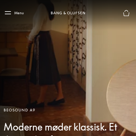
Skip to main content
Skip to main footer
Menu
Forhån
BEOSOUND A9
Moderne møder klassisk. Et