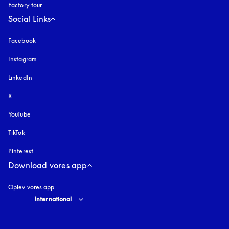
Factory tour
Social Links
Facebook
Instagram
åbnes under en ny fane
LinkedIn
X
YouTube
åbnes under en ny fane
TikTok
Pinterest
Download vores app
Oplev vores app
Select country and language
:
International