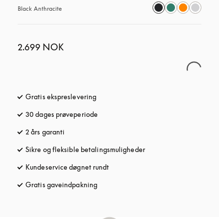
Black Anthracite
2.699 NOK
Gratis ekspreslevering
åbnes under en ny fane
30 dages prøveperiode
åbnes under en ny fane
2 års garanti
Sikre og fleksible betalingsmuligheder
åbnes under en ny fane
Kundeservice døgnet rundt
åbnes under en ny fane
Gratis gaveindpakning
åbnes under en ny fane