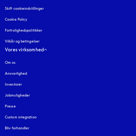
Skift cookieindstillinger
Cookie Policy
åbnes under en ny fane
Fortrolighedspolitikker
åbnes under en ny fane
Vilkår og betingelser
Vores virksomhed
Om os
Ansvarlighed
Investorer
Jobmuligheder
Presse
Custom integration
Bliv forhandler