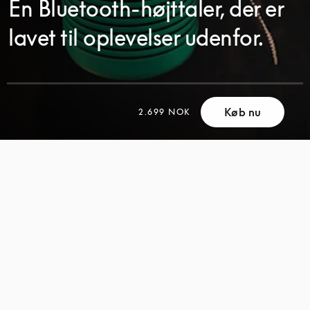
En Bluetooth-højttaler, der er
lavet til oplevelser udenfor.
Køb nu
2.699 NOK
SCROLL
SCROLL
FOR
FOR
AT
AT
UDFORSKE
UDFORSKE