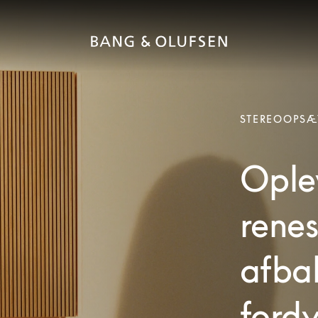
STEREOOPSÆ
Oplev
rene
afba
ford