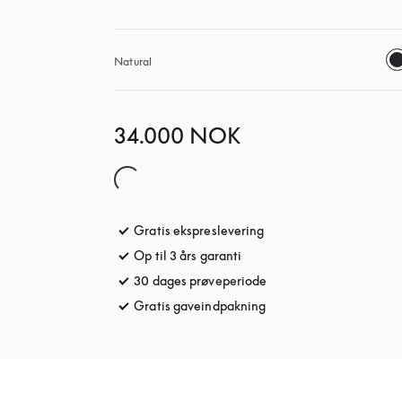
Natural
34.000 NOK
Gratis ekspreslevering
åbnes under en ny fane
Op til 3 års garanti
åbnes under en ny fane
30 dages prøveperiode
åbnes under en ny fane
Gratis gaveindpakning
åbnes under en ny fane