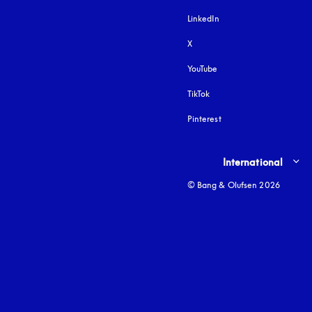
LinkedIn
X
YouTube
åbnes under en ny fane
TikTok
Pinterest
Select country and lang
International
© Bang & Olufsen 2026