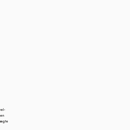
vel-
en 
 ægte 
.