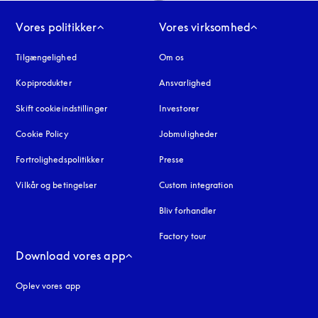
Vores politikker
Vores virksomhed
Tilgængelighed
åbnes under en ny fane
Om os
Kopiprodukter
åbnes under en ny fane
Ansvarlighed
Skift cookieindstillinger
Investorer
Cookie Policy
åbnes under en ny fane
Jobmuligheder
Fortrolighedspolitikker
åbnes under en ny fane
Presse
Vilkår og betingelser
Custom integration
Bliv forhandler
Factory tour
Download vores app
Oplev vores app
ne