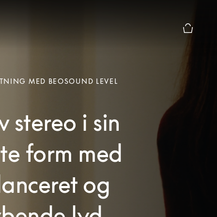
Forhåndsv
TNING MED BEOSOUND LEVEL
 stereo i sin
ste form med
lanceret og
ybende lyd.