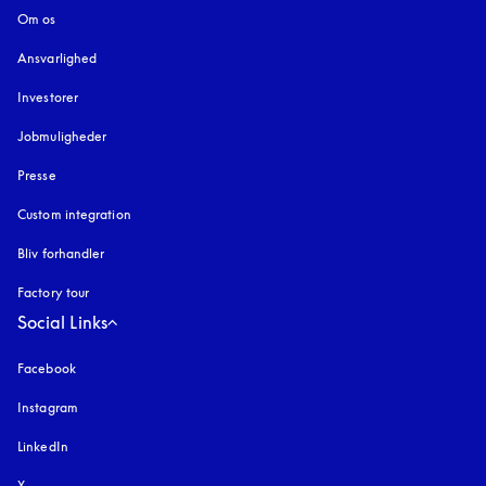
Om os
Ansvarlighed
Investorer
Jobmuligheder
Presse
Custom integration
Bliv forhandler
Factory tour
Social Links
Facebook
Instagram
åbnes under en ny fane
LinkedIn
X