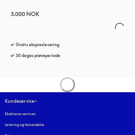
5.000 NOK
Gratis ekspreslevering
åbnes under en ny fane
30 dages prøveperiode
åbnes under en ny fane
Kundeservice
Eksklusive services
Levering og forsendelse