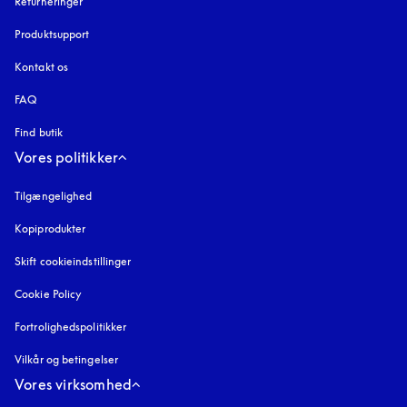
Returneringer
Produktsupport
Kontakt os
FAQ
Find butik
Vores politikker
Tilgængelighed
åbnes under en ny fane
Kopiprodukter
åbnes under en ny fane
Skift cookieindstillinger
Cookie Policy
åbnes under en ny fane
Fortrolighedspolitikker
åbnes under en ny fane
Vilkår og betingelser
Vores virksomhed