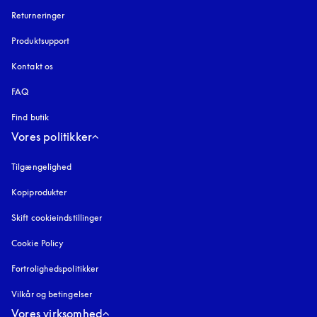
Returneringer
Produktsupport
Kontakt os
FAQ
Find butik
Vores politikker
Tilgængelighed
åbnes under en ny fane
Kopiprodukter
åbnes under en ny fane
Skift cookieindstillinger
Cookie Policy
åbnes under en ny fane
Fortrolighedspolitikker
åbnes under en ny fane
Vilkår og betingelser
Vores virksomhed