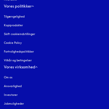
Vores politikker
Tilgængelighed
åbnes under en ny fane
Kopiprodukter
åbnes under en ny fane
Skift cookieindstillinger
Cookie Policy
åbnes under en ny fane
Fortrolighedspolitikker
åbnes under en ny fane
Vilkår og betingelser
Vores virksomhed
Om os
Ansvarlighed
Investorer
Jobmuligheder