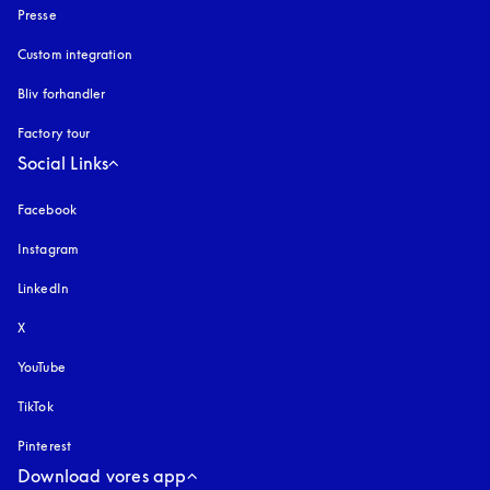
Presse
Custom integration
Bliv forhandler
Factory tour
Social Links
Facebook
Instagram
åbnes under en ny fane
LinkedIn
X
YouTube
åbnes under en ny fane
TikTok
Pinterest
Download vores app