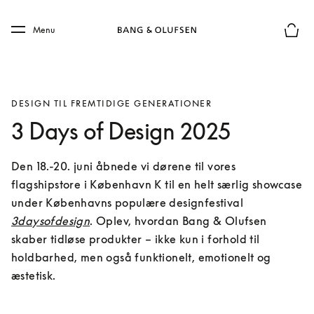
Skip to main content
Skip to main footer
Menu
Forhån
DESIGN TIL FREMTIDIGE GENERATIONER
3 Days of Design 2025
Den 18.-20. juni åbnede vi dørene til vores 
flagshipstore i København K til en helt særlig showcase 
under Københavns populære designfestival 
3daysofdesign
. Oplev, hvordan Bang & Olufsen 
skaber tidløse produkter – ikke kun i forhold til 
holdbarhed, men også funktionelt, emotionelt og 
æstetisk.