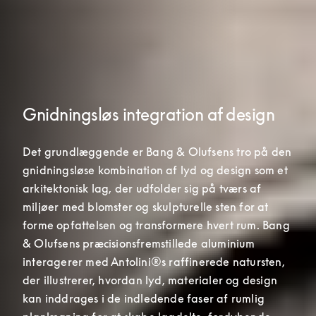
Gnidningsløs integration af design
Det grundlæggende er Bang & Olufsens tro på den 
gnidningsløse kombination af lyd og design som et 
arkitektonisk lag, der udfolder sig på tværs af 
miljøer med blomster og skulpturelle sten for at 
forme opfattelsen og transformere hvert rum. Bang 
& Olufsens præcisionsfremstillede aluminium 
interagerer med Antolini®s raffinerede natursten, 
der illustrerer, hvordan lyd, materialer og design 
kan inddrages i de indledende faser af rumlig 