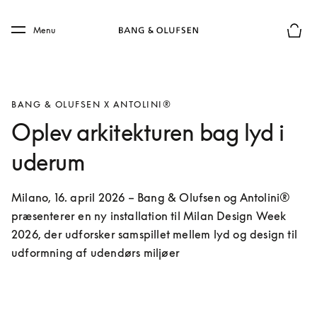
Skip to main content
Skip to main footer
Menu
Forhån
BANG & OLUFSEN X ANTOLINI®
Oplev arkitekturen bag lyd i
uderum
Milano, 16. april 2026 – Bang & Olufsen og Antolini® 
præsenterer en ny installation til Milan Design Week 
2026, der udforsker samspillet mellem lyd og design til 
udformning af udendørs miljøer