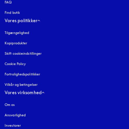
FAQ
Find butik
Vores politikker
Tilgængelighed
åbnes under en ny fane
Kopiprodukter
åbnes under en ny fane
Skift cookieindstillinger
Cookie Policy
åbnes under en ny fane
Fortrolighedspolitikker
åbnes under en ny fane
Vilkår og betingelser
Vores virksomhed
Om os
Ansvarlighed
Investorer