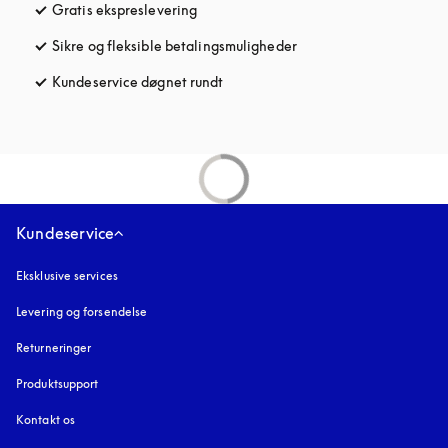
Gratis ekspreslevering
åbnes under en ny fane
Sikre og fleksible betalingsmuligheder
åbnes under en ny fane
Kundeservice døgnet rundt
åbnes under en ny fane
Kundeservice
Eksklusive services
Levering og forsendelse
Returneringer
Produktsupport
Kontakt os