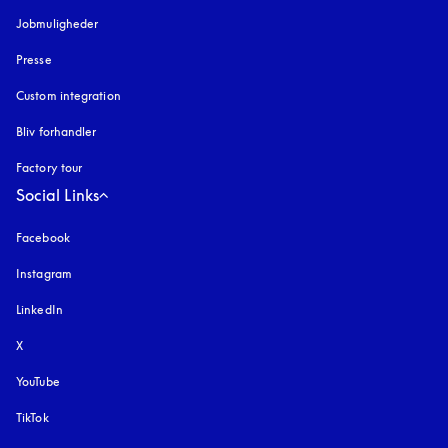
Jobmuligheder
Presse
Custom integration
Bliv forhandler
Factory tour
Social Links
Facebook
Instagram
åbnes under en ny fane
LinkedIn
X
YouTube
åbnes under en ny fane
TikTok