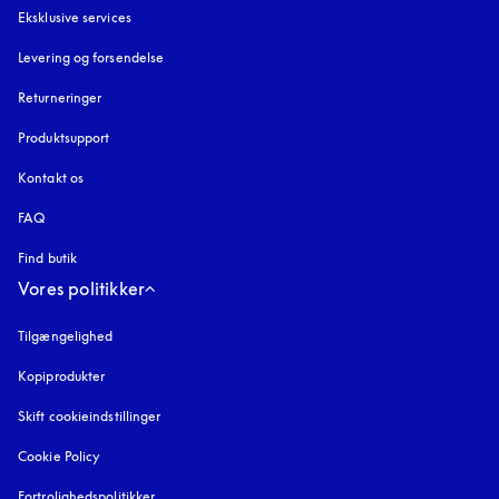
Eksklusive services
Levering og forsendelse
Returneringer
Produktsupport
Kontakt os
FAQ
Find butik
Vores politikker
Tilgængelighed
åbnes under en ny fane
Kopiprodukter
åbnes under en ny fane
Skift cookieindstillinger
Cookie Policy
åbnes under en ny fane
Fortrolighedspolitikker
åbnes under en ny fane