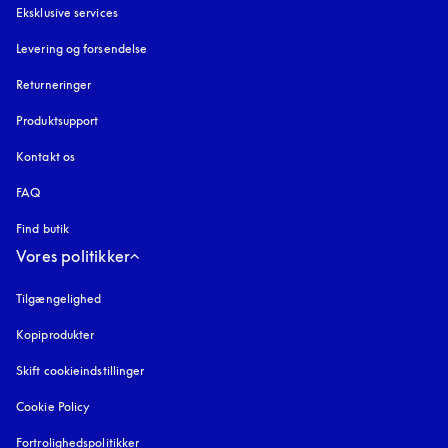
Eksklusive services
Levering og forsendelse
Returneringer
Produktsupport
Kontakt os
FAQ
Find butik
Vores politikker
Tilgængelighed
åbnes under en ny fane
Kopiprodukter
åbnes under en ny fane
Skift cookieindstillinger
Cookie Policy
åbnes under en ny fane
Fortrolighedspolitikker
åbnes under en ny fane