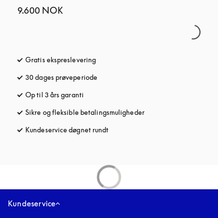
9.600 NOK
Gratis ekspreslevering
åbnes under en ny fane
30 dages prøveperiode
åbnes under en ny fane
Op til 3 års garanti
åbnes under en ny fane
Sikre og fleksible betalingsmuligheder
åbnes under en ny fane
Kundeservice døgnet rundt
åbnes under en ny fane
Kundeservice