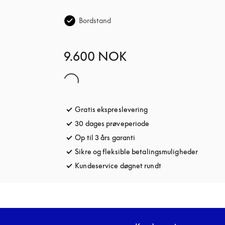
Bordstand
9.600 NOK
Gratis ekspreslevering
åbnes under en ny fane
30 dages prøveperiode
åbnes under en ny fane
Op til 3 års garanti
åbnes under en ny fane
Sikre og fleksible betalingsmuligheder
åbnes u
Kundeservice døgnet rundt
åbnes under en ny 