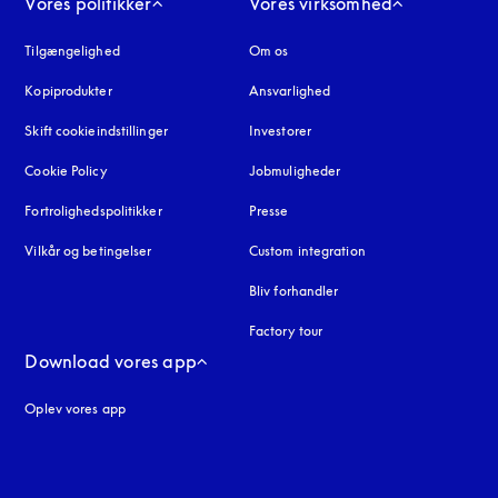
Vores politikker
Vores virksomhed
Tilgængelighed
åbnes under en ny fane
Om os
Kopiprodukter
åbnes under en ny fane
Ansvarlighed
Skift cookieindstillinger
Investorer
Cookie Policy
åbnes under en ny fane
Jobmuligheder
Fortrolighedspolitikker
åbnes under en ny fane
Presse
Vilkår og betingelser
Custom integration
Bliv forhandler
Factory tour
Download vores app
Oplev vores app
ne