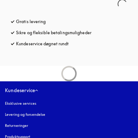
Gratis levering
åbnes under en ny fane
Sikre og fleksible betalingsmuligheder
åbnes under en ny fane
Kundeservice døgnet rundt
åbnes under en ny fane
Kundeservice
Eksklusive services
Levering og forsendelse
Returneringer
Produktsupport