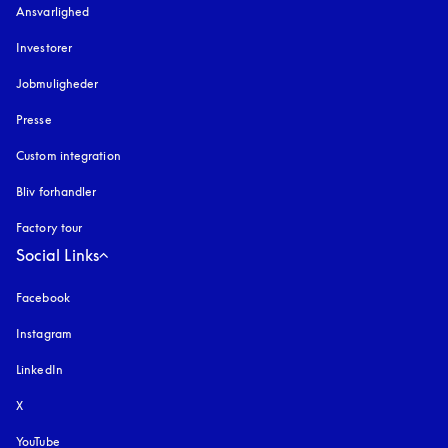
Ansvarlighed
Investorer
Jobmuligheder
Presse
Custom integration
Bliv forhandler
Factory tour
Social Links
Facebook
Instagram
åbnes under en ny fane
LinkedIn
X
YouTube
åbnes under en ny fane