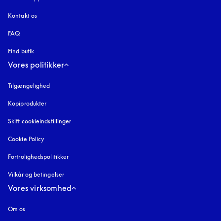
Kontakt os
FAQ
Find butik
Vores politikker
Tilgængelighed
åbnes under en ny fane
Kopiprodukter
åbnes under en ny fane
Skift cookieindstillinger
Cookie Policy
åbnes under en ny fane
Fortrolighedspolitikker
åbnes under en ny fane
Vilkår og betingelser
Vores virksomhed
Om os