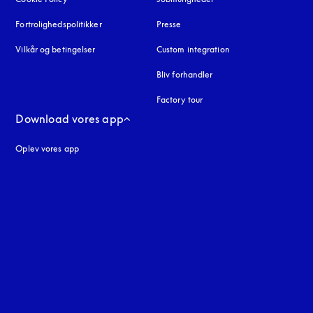
Fortrolighedspolitikker
åbnes under en ny fane
Presse
Vilkår og betingelser
Custom integration
Bliv forhandler
Factory tour
Download vores app
Oplev vores app
ne