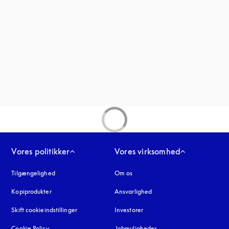
nder en ny fane
fane
Vores politikker
Vores virksomhed
Tilgængelighed
åbnes under en ny fane
Om os
Kopiprodukter
åbnes under en ny fane
Ansvarlighed
Skift cookieindstillinger
Investorer
Cookie Policy
åbnes under en ny fane
Jobmuligheder