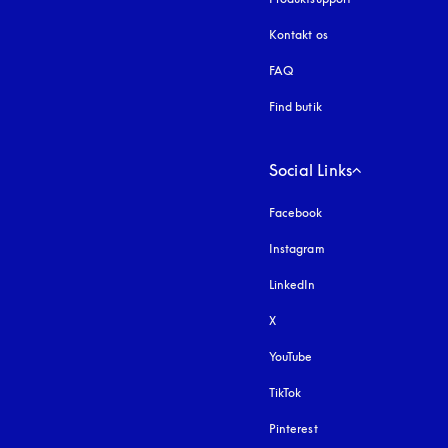
Kontakt os
FAQ
Find butik
Social Links
Facebook
Instagram
åbnes under en ny fa
LinkedIn
X
YouTube
åbnes under en ny fane
TikTok
Pinterest