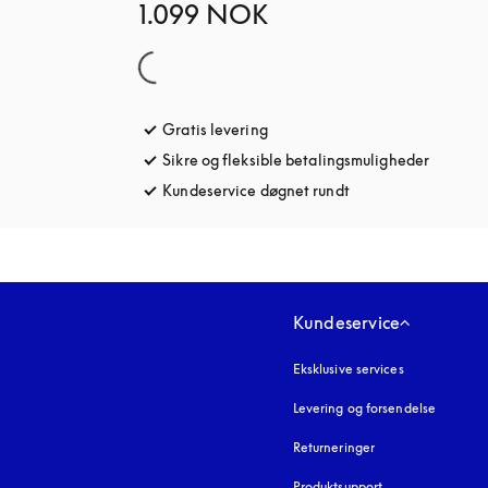
1.099 NOK
Gratis levering
åbnes under en ny fane
Sikre og fleksible betalingsmuligheder
åbnes u
Kundeservice døgnet rundt
åbnes under en ny 
Kundeservice
Eksklusive services
Levering og forsendelse
Returneringer
Produktsupport