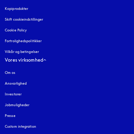
Kopiprodukter
åbnes under en ny fane
Skift cookieindstillinger
Cookie Policy
åbnes under en ny fane
Fortrolighedspolitikker
åbnes under en ny fane
Vilkår og betingelser
Vores virksomhed
Om os
Ansvarlighed
Investorer
Jobmuligheder
Presse
Custom integration