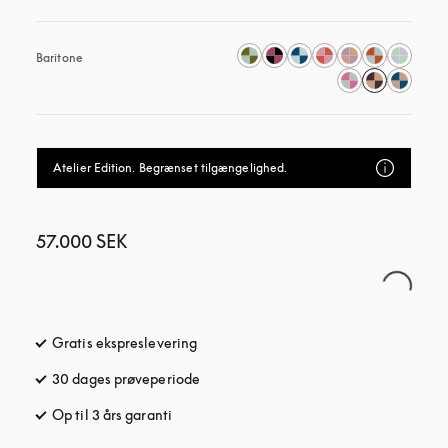
Baritone
Atelier Edition. Begrænset tilgængelighed.
57.000 SEK
Gratis ekspreslevering
åbnes under en ny fane
30 dages prøveperiode
åbnes under en ny fane
Op til 3 års garanti
åbnes under en ny fane