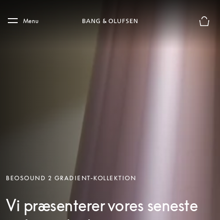
Skip to main content
Skip to main footer
Menu
Forhån
BEOSOUND 2 GRADIENT-KOLLEKTION
Vi præsenterer vores seneste