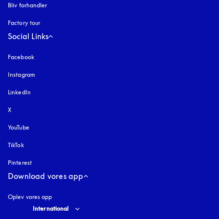
Bliv forhandler
Factory tour
Social Links
Facebook
Instagram
åbnes under en ny fane
LinkedIn
X
YouTube
åbnes under en ny fane
TikTok
Pinterest
Download vores app
Oplev vores app
Select country and language
:
International