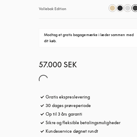
Vollebak Edition
Modtag et gratis bagagemærke i læder sammen med 
dit køb.
57.000 SEK
Gratis ekspreslevering
åbnes under en ny fane
30 dages prøveperiode
åbnes under en ny fane
Op til 3 års garanti
åbnes under en ny fane
Sikre og fleksible betalingsmuligheder
åbnes u
Kundeservice døgnet rundt
åbnes under en ny 