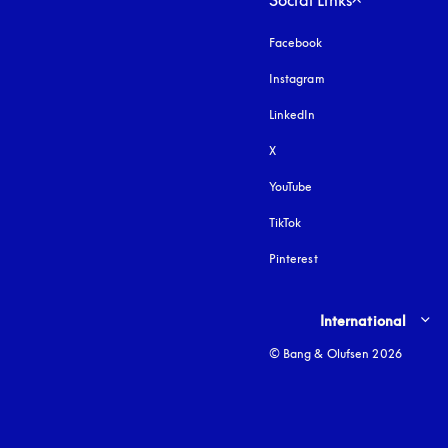
Social Links
Facebook
Instagram
åbnes under en ny fa
LinkedIn
X
YouTube
åbnes under en ny fane
TikTok
Pinterest
Select country and lang
International
© Bang & Olufsen 2026