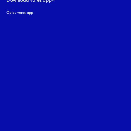
Download vores app
Oplev vores app
ne
uage
: