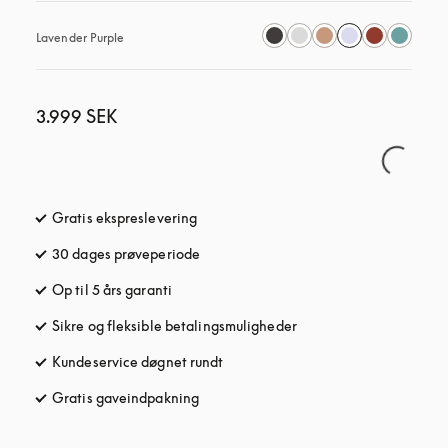
Lavender Purple
3.999 SEK
Gratis ekspreslevering
åbnes under en ny fane
30 dages prøveperiode
åbnes under en ny fane
Op til 5 års garanti
åbnes under en ny fane
Sikre og fleksible betalingsmuligheder
åbnes under en ny fane
Kundeservice døgnet rundt
åbnes under en ny fane
Gratis gaveindpakning
åbnes under en ny fane