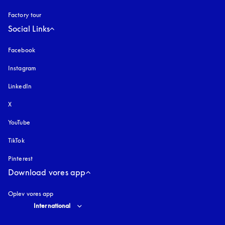
Factory tour
Social Links
Facebook
Instagram
åbnes under en ny fane
LinkedIn
X
YouTube
åbnes under en ny fane
TikTok
Pinterest
Download vores app
Oplev vores app
Select country and language
:
International