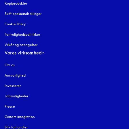
Kopiprodukter
åbnes under en ny fane
Skift cookieindstillinger
Cookie Policy
åbnes under en ny fane
Fortrolighedspolitikker
åbnes under en ny fane
Vilkår og betingelser
Vores virksomhed
Om os
Ansvarlighed
Investorer
Jobmuligheder
Presse
Custom integration
Bliv forhandler