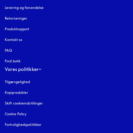
Levering og forsendelse
Returneringer
Produktsupport
Kontakt os
FAQ
Find butik
Vores politikker
Tilgængelighed
åbnes under en ny fane
Kopiprodukter
åbnes under en ny fane
Skift cookieindstillinger
Cookie Policy
åbnes under en ny fane
Fortrolighedspolitikker
åbnes under en ny fane