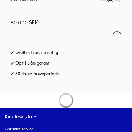
80.000 SEK
Gratis ekspreslevering
åbnes under en ny fane
Op til 3 års garanti
åbnes under en ny fane
30 dages prøveperiode
åbnes under en ny fane
Kundeservice
Eksklusive services