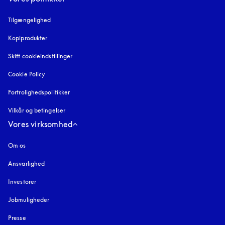
Tilgængelighed
åbnes under en ny fane
Kopiprodukter
åbnes under en ny fane
Skift cookieindstillinger
Cookie Policy
åbnes under en ny fane
Fortrolighedspolitikker
åbnes under en ny fane
Vilkår og betingelser
Vores virksomhed
Om os
Ansvarlighed
Investorer
Jobmuligheder
Presse