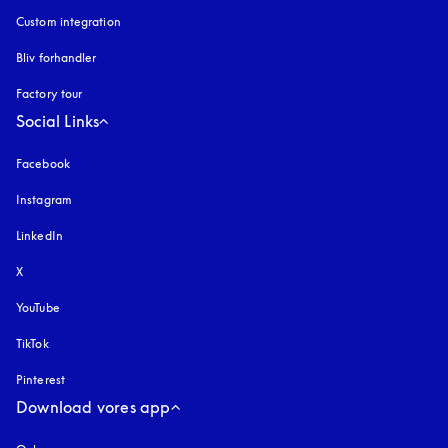
Custom integration
Bliv forhandler
Factory tour
Social Links
Facebook
Instagram
åbnes under en ny fane
LinkedIn
X
YouTube
åbnes under en ny fane
TikTok
Pinterest
Download vores app