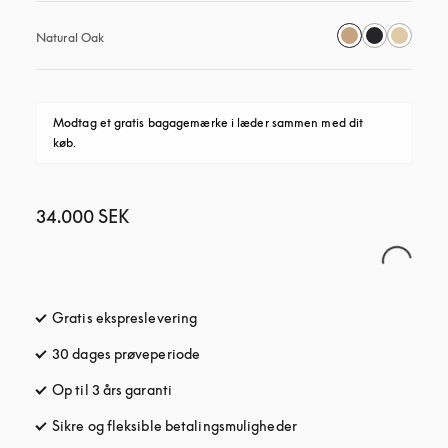
Natural Oak
Modtag et gratis bagagemærke i læder sammen med dit 
køb.
34.000 SEK
Gratis ekspreslevering
åbnes under en ny fane
30 dages prøveperiode
åbnes under en ny fane
Op til 3 års garanti
åbnes under en ny fane
Sikre og fleksible betalingsmuligheder
åbnes under en ny fane