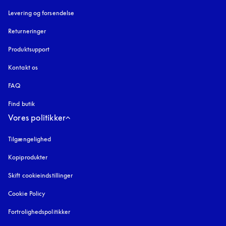
Levering og forsendelse
Returneringer
Produktsupport
Kontakt os
FAQ
Find butik
Vores politikker
Tilgængelighed
åbnes under en ny fane
Kopiprodukter
åbnes under en ny fane
Skift cookieindstillinger
Cookie Policy
åbnes under en ny fane
Fortrolighedspolitikker
åbnes under en ny fane