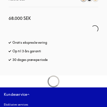
68.000 SEK
Gratis ekspreslevering
åbnes under en ny fane
Op til 3 års garanti
åbnes under en ny fane
30 dages prøveperiode
åbnes under en ny fane
Kundeservice
Eksklusive services