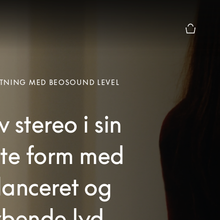
Forhåndsv
TNING MED BEOSOUND LEVEL
 stereo i sin
ste form med
lanceret og
ybende lyd.