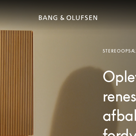
STEREOOPSÆ
Oplev
rene
afba
ford