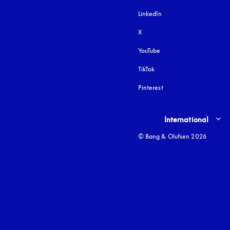
LinkedIn
X
YouTube
åbnes under en ny fane
TikTok
Pinterest
Select country and lang
International
© Bang & Olufsen 2026