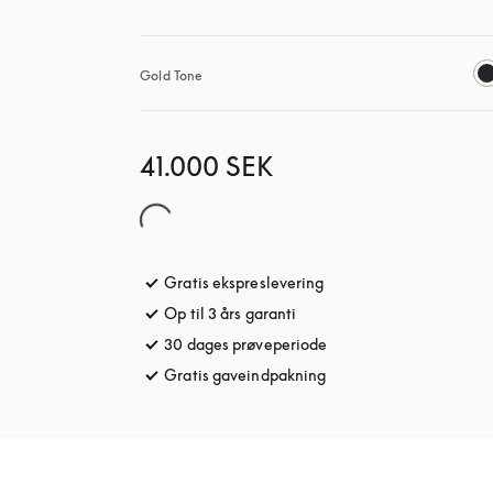
Gold Tone
41.000 SEK
Gratis ekspreslevering
åbnes under en ny fane
Op til 3 års garanti
åbnes under en ny fane
30 dages prøveperiode
åbnes under en ny fane
Gratis gaveindpakning
åbnes under en ny fane