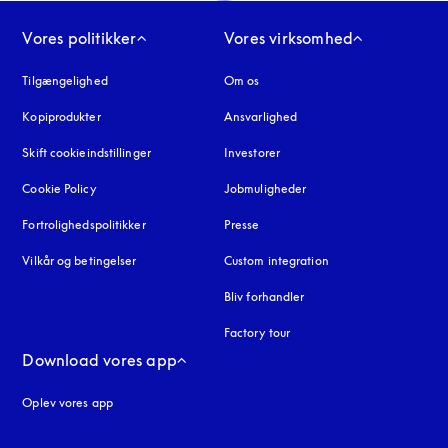
Vores politikker
Vores virksomhed
Tilgængelighed
åbnes under en ny fane
Om os
Kopiprodukter
åbnes under en ny fane
Ansvarlighed
Skift cookieindstillinger
Investorer
Cookie Policy
åbnes under en ny fane
Jobmuligheder
Fortrolighedspolitikker
åbnes under en ny fane
Presse
Vilkår og betingelser
Custom integration
Bliv forhandler
Factory tour
Download vores app
Oplev vores app
ne