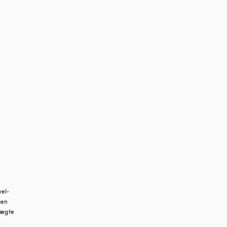
vel-
en 
 ægte 
.