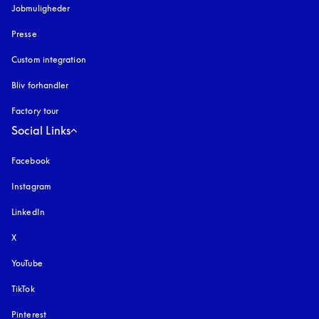
Jobmuligheder
Presse
Custom integration
Bliv forhandler
Factory tour
Social Links
Facebook
Instagram
åbnes under en ny fane
LinkedIn
X
YouTube
åbnes under en ny fane
TikTok
Pinterest