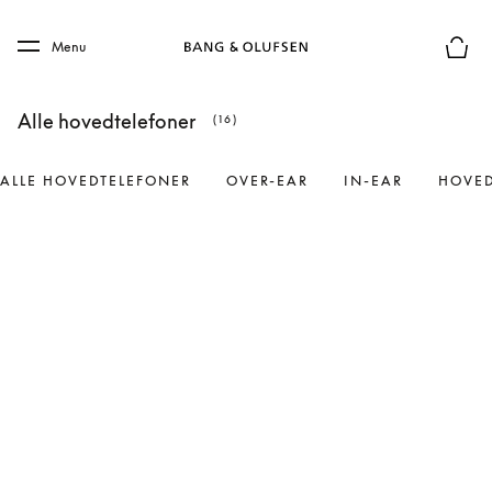
Skip to main content
Skip to main footer
Menu
Forhån
Alle hovedtelefoner
(16)
ALLE HOVEDTELEFONER
OVER-EAR
IN-EAR
HOVED