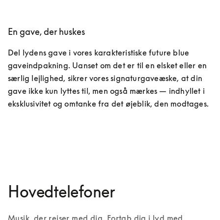
En gave, der huskes
Del lydens gave i vores karakteristiske future blue 
gaveindpakning. Uanset om det er til en elsket eller en 
særlig lejlighed, sikrer vores signaturgaveæske, at din 
gave ikke kun lyttes til, men også mærkes — indhyllet i 
eksklusivitet og omtanke fra det øjeblik, den modtages.
Oplev eksklusive services
Hovedtelefoner
Musik, der rejser med dig. Fortab dig i lyd med 