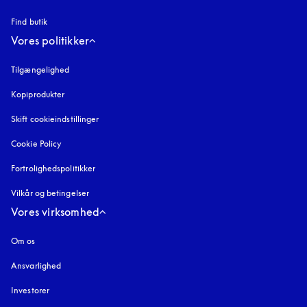
Find butik
Vores politikker
Tilgængelighed
åbnes under en ny fane
Kopiprodukter
åbnes under en ny fane
Skift cookieindstillinger
Cookie Policy
åbnes under en ny fane
Fortrolighedspolitikker
åbnes under en ny fane
Vilkår og betingelser
Vores virksomhed
Om os
Ansvarlighed
Investorer