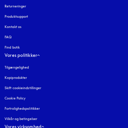
Returneringer
Produktsupport
Kontakt os
FAQ
Find butik
Vores politikker
Tilgængelighed
åbnes under en ny fane
Kopiprodukter
åbnes under en ny fane
Skift cookieindstillinger
Cookie Policy
åbnes under en ny fane
Fortrolighedspolitikker
åbnes under en ny fane
Vilkår og betingelser
Vores virksomhed