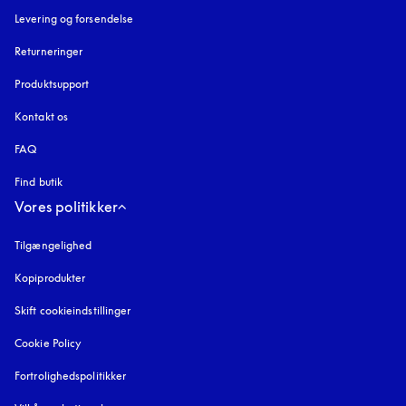
Levering og forsendelse
Returneringer
Produktsupport
Kontakt os
FAQ
Find butik
Vores politikker
Tilgængelighed
åbnes under en ny fane
Kopiprodukter
åbnes under en ny fane
Skift cookieindstillinger
Cookie Policy
åbnes under en ny fane
Fortrolighedspolitikker
åbnes under en ny fane