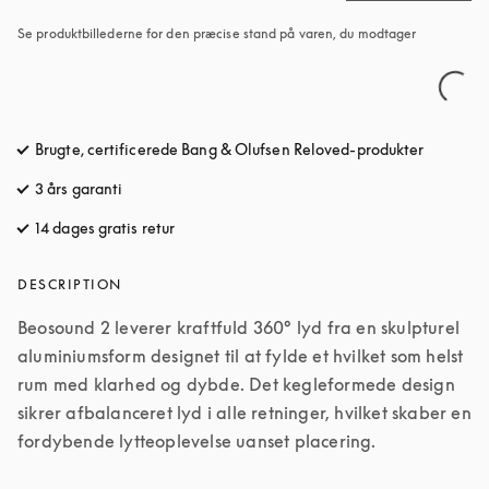
Se produktbillederne for den præcise stand på varen, du modtager
Brugte, certificerede Bang & Olufsen Reloved-produkter
3 års garanti
14 dages gratis retur
åbnes under en ny fane
DESCRIPTION
Beosound 2 leverer kraftfuld 360° lyd fra en skulpturel 
aluminiumsform designet til at fylde et hvilket som helst 
rum med klarhed og dybde. Det kegleformede design 
sikrer afbalanceret lyd i alle retninger, hvilket skaber en 
fordybende lytteoplevelse uanset placering. 
