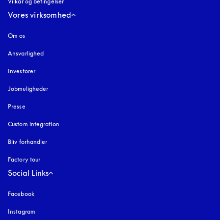
Vilkår og betingelser
Vores virksomhed
Om os
Ansvarlighed
Investorer
Jobmuligheder
Presse
Custom integration
Bliv forhandler
Factory tour
Social Links
Facebook
Instagram
åbnes under en ny fane