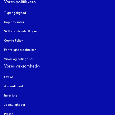
Vores politikker
Tilgængelighed
åbnes under en ny fane
Kopiprodukter
åbnes under en ny fane
Skift cookieindstillinger
Cookie Policy
åbnes under en ny fane
Fortrolighedspolitikker
åbnes under en ny fane
Vilkår og betingelser
Vores virksomhed
Om os
Ansvarlighed
Investorer
Jobmuligheder
Presse