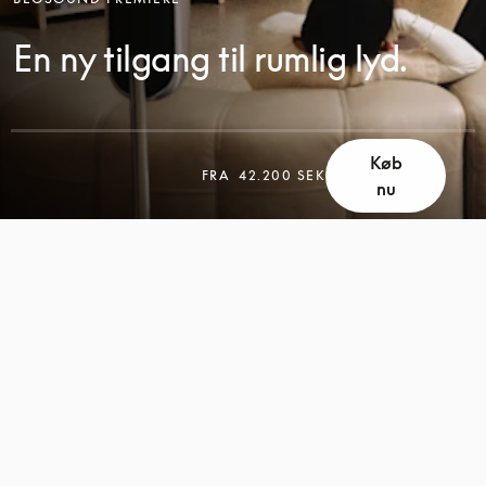
En ny tilgang til rumlig lyd.
Køb
FRA
42.200 SEK
nu
SCROLL
SCROLL
FOR
FOR
AT
AT
UDFORSKE
UDFORSKE