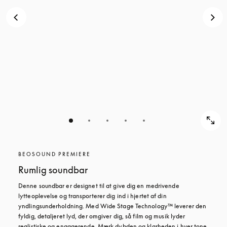
BEOSOUND PREMIERE
Rumlig soundbar
Denne soundbar er designet til at give dig en medrivende 
lytteoplevelse og transporterer dig ind i hjertet af din 
yndlingsunderholdning. Med Wide Stage Technology™ leverer den 
fyldig, detaljeret lyd, der omgiver dig, så film og musik lyder 
realistiske og engagerende. Mærk dybden og klarheden i hver tone 