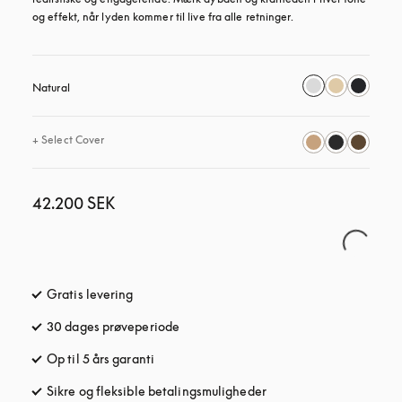
og effekt, når lyden kommer til live fra alle retninger.
Natural
+
Select Cover
42.200 SEK
Gratis levering
åbnes under en ny fane
30 dages prøveperiode
åbnes under en ny fane
Op til 5 års garanti
åbnes under en ny fane
Sikre og fleksible betalingsmuligheder
åbnes under en ny fane