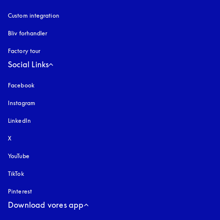
Custom integration
Bliv forhandler
Factory tour
Social Links
Facebook
Instagram
åbnes under en ny fane
LinkedIn
X
YouTube
åbnes under en ny fane
TikTok
Pinterest
Download vores app