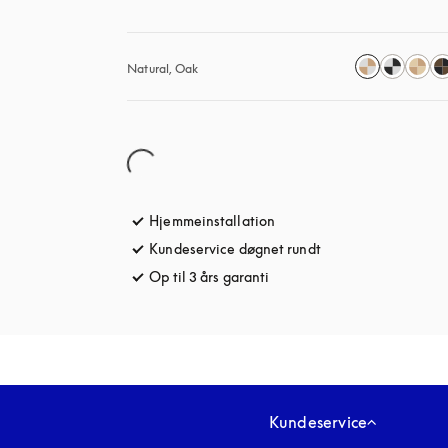
Natural, Oak
Hjemmeinstallation
Kundeservice døgnet rundt
åbnes under en ny 
Op til 3 års garanti
åbnes under en ny fane
Kundeservice