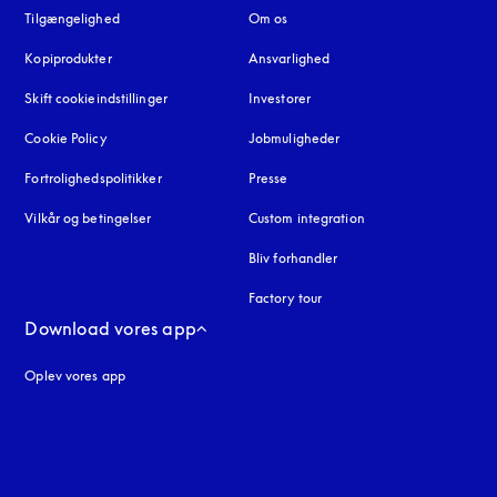
Tilgængelighed
åbnes under en ny fane
Om os
Kopiprodukter
åbnes under en ny fane
Ansvarlighed
Skift cookieindstillinger
Investorer
Cookie Policy
åbnes under en ny fane
Jobmuligheder
Fortrolighedspolitikker
åbnes under en ny fane
Presse
Vilkår og betingelser
Custom integration
Bliv forhandler
Factory tour
Download vores app
Oplev vores app
ne