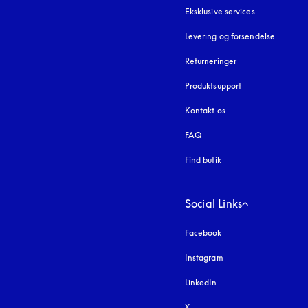
Eksklusive services
Levering og forsendelse
Returneringer
Produktsupport
Kontakt os
FAQ
Find butik
Social Links
Facebook
Instagram
åbnes under en ny fa
LinkedIn
X