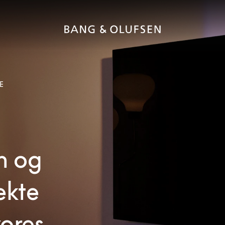
E
n og
ekte
vores