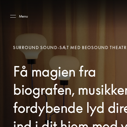
Skip to main content
Skip to main footer
Menu
SURROUND SOUND-SÆT MED BEOSOUND THEATR
Få magien fra
biografen, musikke
fordybende lyd dir
ind i dit hjem med 