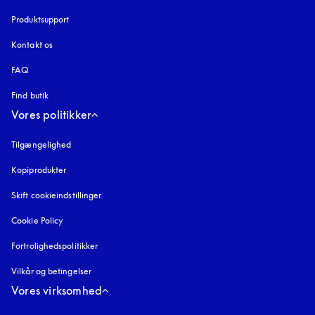
Produktsupport
Kontakt os
FAQ
Find butik
Vores politikker
Tilgængelighed
åbnes under en ny fane
Kopiprodukter
åbnes under en ny fane
Skift cookieindstillinger
Cookie Policy
åbnes under en ny fane
Fortrolighedspolitikker
åbnes under en ny fane
Vilkår og betingelser
Vores virksomhed