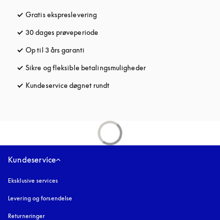
Gratis ekspreslevering
åbnes under en ny fane
30 dages prøveperiode
åbnes under en ny fane
Op til 3 års garanti
åbnes under en ny fane
Sikre og fleksible betalingsmuligheder
åbnes under en ny fane
Kundeservice døgnet rundt
åbnes under en ny fane
Kundeservice
Eksklusive services
Levering og forsendelse
Returneringer