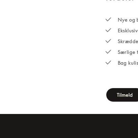
Nye og 
Eksklusi
Skrædde
Særlige 
Bag kuli
newsletter-fo
Tilmeld