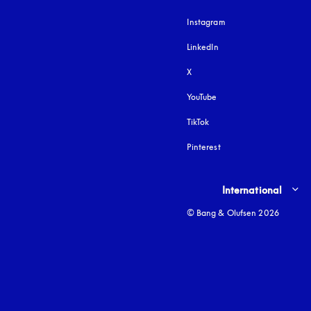
Instagram
åbnes under en ny fa
LinkedIn
X
YouTube
åbnes under en ny fane
TikTok
Pinterest
Select country and lang
International
© Bang & Olufsen 2026