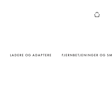
Forhåndsv
LADERE OG ADAPTERE
FJERNBETJENINGER OG S