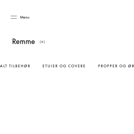
Skip to main content
Skip to main footer
Menu
Remme
(6)
ALT TILBEHØR
ETUIER OG COVERE
PROPPER OG Ø