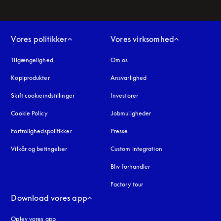
Vores politikker
Vores virksomhed
Tilgængelighed
åbnes under en ny fane
Om os
Kopiprodukter
åbnes under en ny fane
Ansvarlighed
Skift cookieindstillinger
Investorer
Cookie Policy
åbnes under en ny fane
Jobmuligheder
Fortrolighedspolitikker
åbnes under en ny fane
Presse
Vilkår og betingelser
Custom integration
Bliv forhandler
Factory tour
Download vores app
Oplev vores app