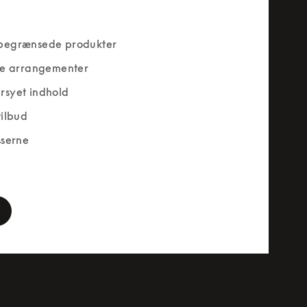
begrænsede produkter
ve arrangementer
rsyet indhold
tilbud
sserne
rm