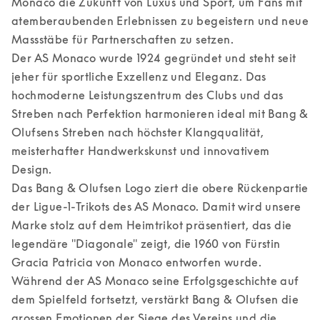
Monaco die Zukunft von Luxus und Sport, um Fans mit 
atemberaubenden Erlebnissen zu begeistern und neue 
Massstäbe für Partnerschaften zu setzen.  

Der AS Monaco wurde 1924 gegründet und steht seit 
jeher für sportliche Exzellenz und Eleganz. Das 
hochmoderne Leistungszentrum des Clubs und das 
Streben nach Perfektion harmonieren ideal mit Bang & 
Olufsens Streben nach höchster Klangqualität, 
meisterhafter Handwerkskunst und innovativem 
Design. 

Das Bang & Olufsen Logo ziert die obere Rückenpartie 
der Ligue-1-Trikots des AS Monaco. Damit wird unsere 
Marke stolz auf dem Heimtrikot präsentiert, das die 
legendäre "Diagonale" zeigt, die 1960 von Fürstin 
Gracia Patricia von Monaco entworfen wurde.  

Während der AS Monaco seine Erfolgsgeschichte auf 
dem Spielfeld fortsetzt, verstärkt Bang & Olufsen die 
grossen Emotionen der Siege des Vereins und die 