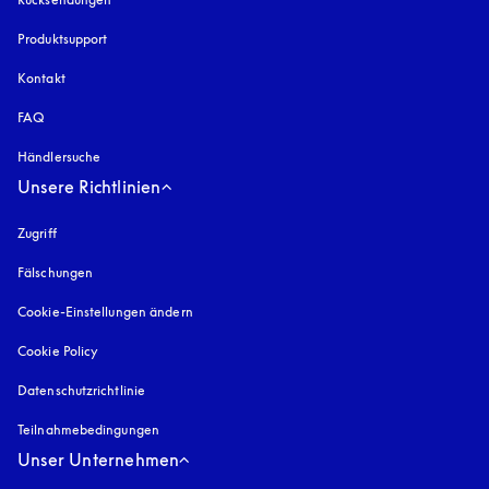
Produktsupport
Kontakt
FAQ
Händlersuche
Unsere Richtlinien
Zugriff
öffnet sich in einem neuen Tab
Fälschungen
öffnet sich in einem neuen Tab
Cookie-Einstellungen ändern
Cookie Policy
öffnet sich in einem neuen Tab
Datenschutzrichtlinie
öffnet sich in einem neuen Tab
Teilnahmebedingungen
Unser Unternehmen