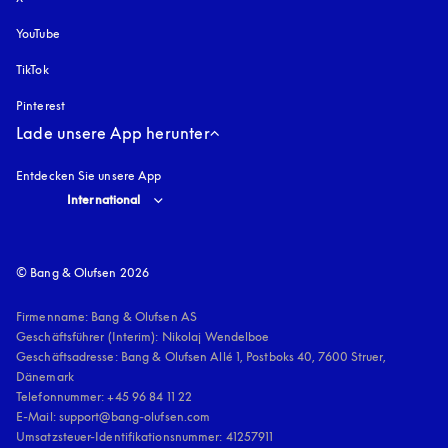
YouTube
öffnet sich in einem neuen Tab
TikTok
Pinterest
Lade unsere App herunter
Entdecken Sie unsere App
Select country and language
:
International
© Bang & Olufsen 2026
Firmenname: Bang & Olufsen AS

Geschäftsführer (Interim): Nikolaj Wendelboe 

Geschäftsadresse: Bang & Olufsen Allé 1, Postboks 40, 7600 Struer, 
Dänemark

Telefonnummer: +45 96 84 11 22

E-Mail: support@bang-olufsen.com

Umsatzsteuer-Identifikationsnummer: 41257911