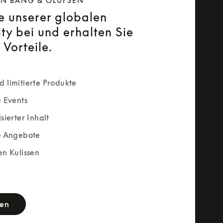
ON BANG & OLUFSEN
ie unserer globalen
y bei und erhalten Sie
 Vorteile.
 limitierte Produkte
e Events
sierter Inhalt
e Angebote
en Kulissen
rm
ren