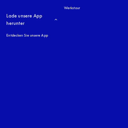
Werkstour
Lade unsere App 
herunter
Entdecken Sie unsere App
neuen Tab
en Tab
uage
: