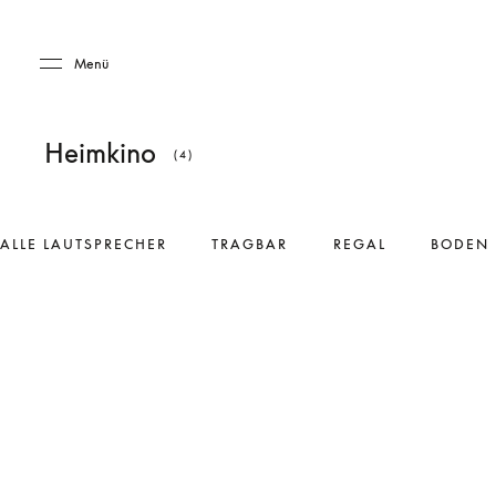
Skip to main content
Skip to main footer
Menü
Heimkino
(4)
ALLE LAUTSPRECHER
TRAGBAR
REGAL
BODEN