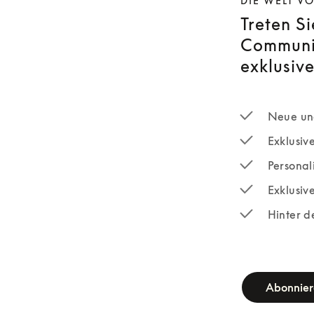
DIE WELT V
Treten S
Communit
exklusive
Neue und
Exklusiv
Personali
Exklusiv
Hinter d
newsletter-fo
Abonnie