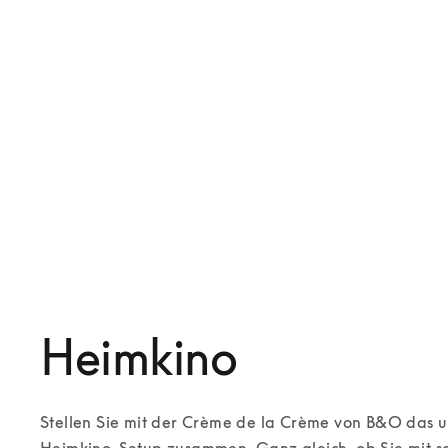
Beolab 28
Beolab 50
16.900 €
63.800 €
Jetzt konfigurieren
Jetzt konfigurieren
Heimkino
Stellen Sie mit der Crème de la Crème von B&O das u
Heimkino-Setup zusammen. Ganz gleich, ob Sie mit sc