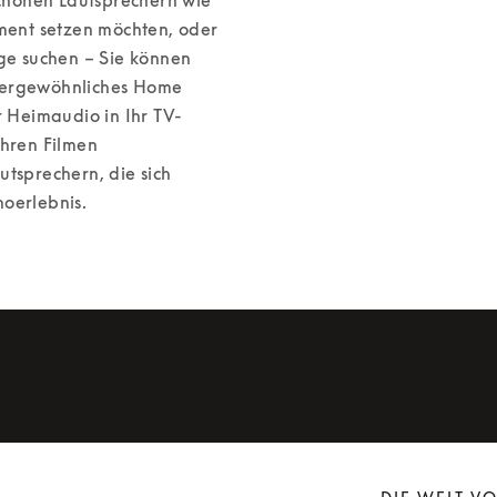
ent setzen möchten, oder 
e suchen – Sie können 
ßergewöhnliches Home 
r Heimaudio in Ihr TV-
hren Filmen 
tsprechern, die sich 
noerlebnis.