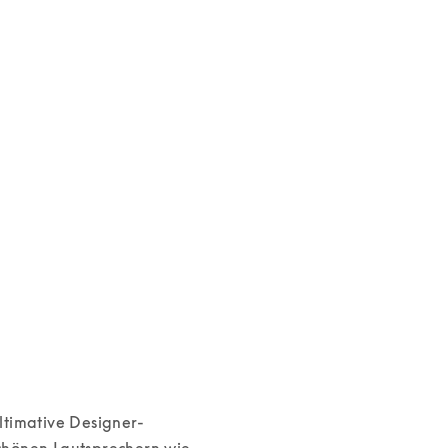
Beosound Sha
Beolab 90
5.500 €
170.200 €
5 Farben
Jetzt konfigurieren
ltimative Designer-
hönen Lautsprechern wie 