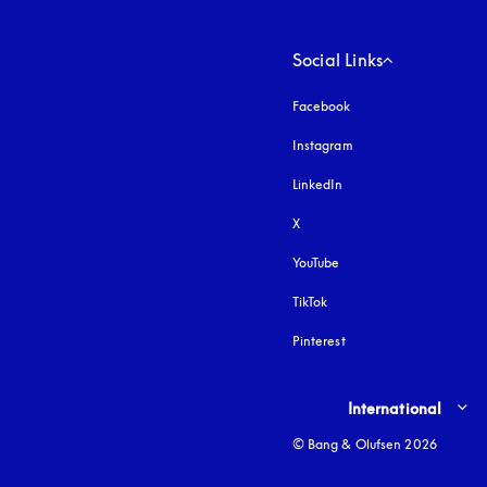
Social Links
Facebook
Instagram
öffnet sich in einem 
LinkedIn
X
YouTube
öffnet sich in einem neu
TikTok
Pinterest
Select country and lang
International
© Bang & Olufsen 2026