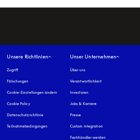
Unsere Richtlinien
Unser Unternehmen
Zugriff
öffnet sich in einem neuen Tab
Über uns
Fälschungen
öffnet sich in einem neuen Tab
Verantwortlichkeit
Cookie-Einstellungen ändern
Investoren
Cookie Policy
öffnet sich in einem neuen Tab
Jobs & Karriere
Datenschutzrichtlinie
öffnet sich in einem neuen Tab
Presse
Teilnahmebedingungen
Custom integration
Fachhändler werden