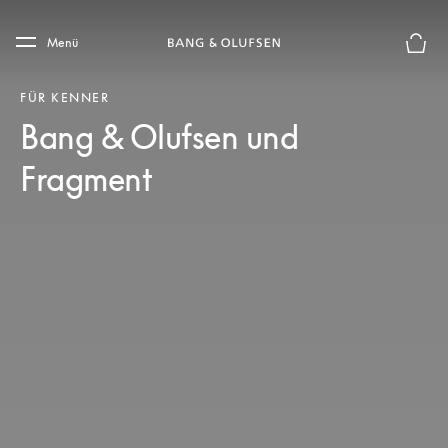
Skip to main content
Skip to main footer
Menü
Die m
FÜR KENNER
Bang & Olufsen und
Fragment