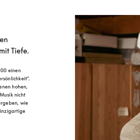
nen
it Tiefe.
00 einen 
sönlichkeit“. 
enen hohen, 
Musik nicht 
ergeben, wie 
inzigartige 