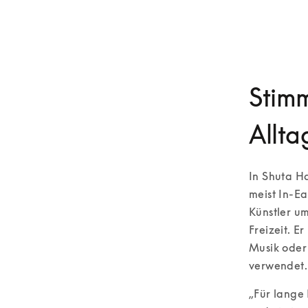
Stimm
Allta
In Shuta Ha
meist In-Ea
Künstler um
Freizeit. E
Musik oder 
verwendet.
„Für lange 