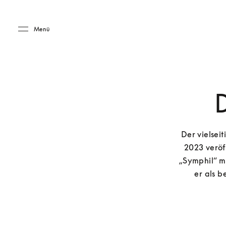
Skip to main content
Skip to main footer
Menü
Der vielsei
2023 veröf
„Symphil“ m
er als b