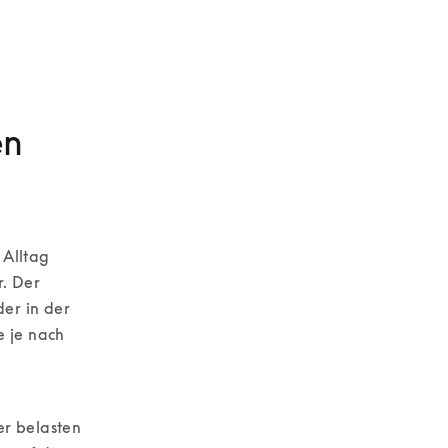
en
Alltag 
. Der 
er in der 
 je nach 
 
r belasten 